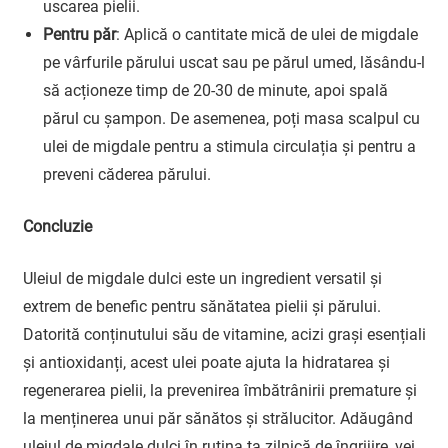
uscarea pielii.
Pentru păr
: Aplică o cantitate mică de ulei de migdale
pe vârfurile părului uscat sau pe părul umed, lăsându-l
să acționeze timp de 20-30 de minute, apoi spală
părul cu șampon. De asemenea, poți masa scalpul cu
ulei de migdale pentru a stimula circulația și pentru a
preveni căderea părului.
Concluzie
Uleiul de migdale dulci este un ingredient versatil și
extrem de benefic pentru sănătatea pielii și părului.
Datorită conținutului său de vitamine, acizi grași esențiali
și antioxidanți, acest ulei poate ajuta la hidratarea și
regenerarea pielii, la prevenirea îmbătrânirii premature și
la menținerea unui păr sănătos și strălucitor. Adăugând
uleiul de migdale dulci în rutina ta zilnică de îngrijire, vei