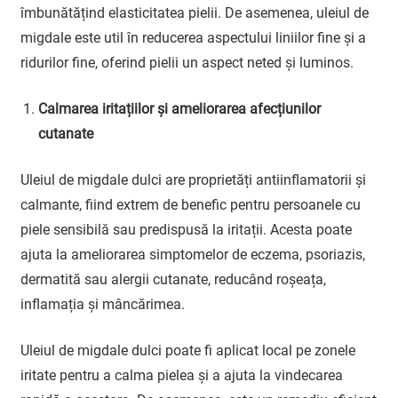
îmbunătățind elasticitatea pielii. De asemenea, uleiul de
migdale este util în reducerea aspectului liniilor fine și a
ridurilor fine, oferind pielii un aspect neted și luminos.
Calmarea iritațiilor și ameliorarea afecțiunilor
cutanate
Uleiul de migdale dulci are proprietăți antiinflamatorii și
calmante, fiind extrem de benefic pentru persoanele cu
piele sensibilă sau predispusă la iritații. Acesta poate
ajuta la ameliorarea simptomelor de eczema, psoriazis,
dermatită sau alergii cutanate, reducând roșeața,
inflamația și mâncărimea.
Uleiul de migdale dulci poate fi aplicat local pe zonele
iritate pentru a calma pielea și a ajuta la vindecarea