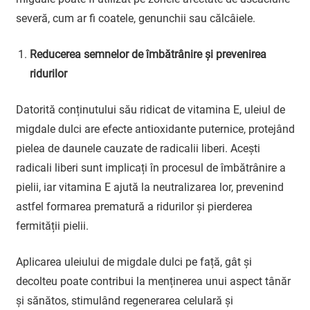
severă, cum ar fi coatele, genunchii sau călcâiele.
Reducerea semnelor de îmbătrânire și prevenirea
ridurilor
Datorită conținutului său ridicat de vitamina E, uleiul de
migdale dulci are efecte antioxidante puternice, protejând
pielea de daunele cauzate de radicalii liberi. Acești
radicali liberi sunt implicați în procesul de îmbătrânire a
pielii, iar vitamina E ajută la neutralizarea lor, prevenind
astfel formarea prematură a ridurilor și pierderea
fermității pielii.
Aplicarea uleiului de migdale dulci pe față, gât și
decolteu poate contribui la menținerea unui aspect tânăr
și sănătos, stimulând regenerarea celulară și