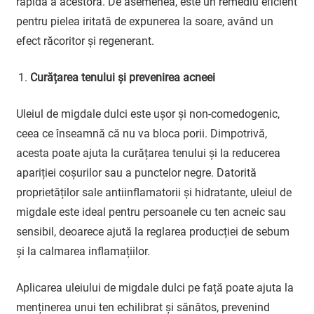
rapidă a acestora. De asemenea, este un remediu eficient
pentru pielea iritată de expunerea la soare, având un
efect răcoritor și regenerant.
Curățarea tenului și prevenirea acneei
Uleiul de migdale dulci este ușor și non-comedogenic,
ceea ce înseamnă că nu va bloca porii. Dimpotrivă,
acesta poate ajuta la curățarea tenului și la reducerea
apariției coșurilor sau a punctelor negre. Datorită
proprietăților sale antiinflamatorii și hidratante, uleiul de
migdale este ideal pentru persoanele cu ten acneic sau
sensibil, deoarece ajută la reglarea producției de sebum
și la calmarea inflamațiilor.
Aplicarea uleiului de migdale dulci pe față poate ajuta la
menținerea unui ten echilibrat și sănătos, prevenind