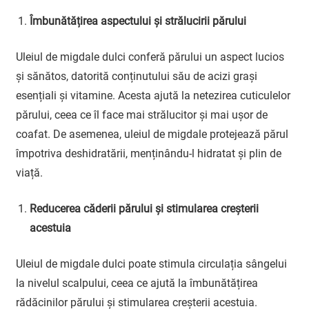
Îmbunătățirea aspectului și strălucirii părului
Uleiul de migdale dulci conferă părului un aspect lucios
și sănătos, datorită conținutului său de acizi grași
esențiali și vitamine. Acesta ajută la netezirea cuticulelor
părului, ceea ce îl face mai strălucitor și mai ușor de
coafat. De asemenea, uleiul de migdale protejează părul
împotriva deshidratării, menținându-l hidratat și plin de
viață.
Reducerea căderii părului și stimularea creșterii
acestuia
Uleiul de migdale dulci poate stimula circulația sângelui
la nivelul scalpului, ceea ce ajută la îmbunătățirea
rădăcinilor părului și stimularea creșterii acestuia.