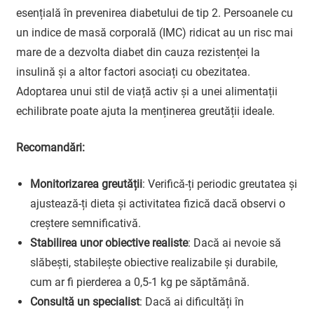
esențială în prevenirea diabetului de tip 2. Persoanele cu
un indice de masă corporală (IMC) ridicat au un risc mai
mare de a dezvolta diabet din cauza rezistenței la
insulină și a altor factori asociați cu obezitatea.
Adoptarea unui stil de viață activ și a unei alimentații
echilibrate poate ajuta la menținerea greutății ideale.
Recomandări:
Monitorizarea greutății
: Verifică-ți periodic greutatea și
ajustează-ți dieta și activitatea fizică dacă observi o
creștere semnificativă.
Stabilirea unor obiective realiste
: Dacă ai nevoie să
slăbești, stabilește obiective realizabile și durabile,
cum ar fi pierderea a 0,5-1 kg pe săptămână.
Consultă un specialist
: Dacă ai dificultăți în