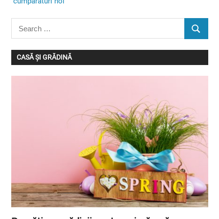
cumpărături noi
Search
SEARC
for:
CASĂ ȘI GRĂDINĂ