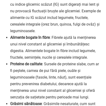
cu indice glicemic scăzut (IG) sunt digerați mai lent și
nu provoacă fluctuații bruște ale glicemiei. Exemple de
alimente cu IG scăzut includ legumele, fructele,
cerealele integrale (orez brun, quinoa, fulgi de ovăz) și
leguminoasele.
Alimente bogate în fibre
: Fibrele ajută la menținerea
unui nivel constant al glicemiei și îmbunătățesc
digestia. Alimentele bogate în fibre includ legumele,
fructele, semințele, nucile și cerealele integrale.
Proteine de calitate
: Sursele de proteine slabe, cum ar
fi peștele, carnea de pui fără piele, ouăle și
leguminoasele (fasole, linte, năut), sunt esențiale
pentru prevenirea diabetului, deoarece ajută la
menținerea unui nivel constant al glicemiei și oferă
senzația de sațietate pentru perioade mai lungi.
Grăsimi sănătoase
: Grăsimile nesaturate, cum sunt