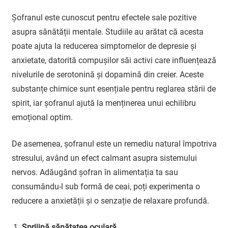
Șofranul este cunoscut pentru efectele sale pozitive
asupra sănătății mentale. Studiile au arătat că acesta
poate ajuta la reducerea simptomelor de depresie și
anxietate, datorită compușilor săi activi care influențează
nivelurile de serotonină și dopamină din creier. Aceste
substanțe chimice sunt esențiale pentru reglarea stării de
spirit, iar șofranul ajută la menținerea unui echilibru
emoțional optim.
De asemenea, șofranul este un remediu natural împotriva
stresului, având un efect calmant asupra sistemului
nervos. Adăugând șofran în alimentația ta sau
consumându-l sub formă de ceai, poți experimenta o
reducere a anxietății și o senzație de relaxare profundă.
Sprijină sănătatea oculară