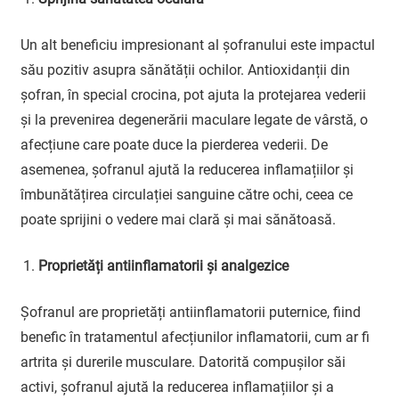
Un alt beneficiu impresionant al șofranului este impactul
său pozitiv asupra sănătății ochilor. Antioxidanții din
șofran, în special crocina, pot ajuta la protejarea vederii
și la prevenirea degenerării maculare legate de vârstă, o
afecțiune care poate duce la pierderea vederii. De
asemenea, șofranul ajută la reducerea inflamațiilor și
îmbunătățirea circulației sanguine către ochi, ceea ce
poate sprijini o vedere mai clară și mai sănătoasă.
Proprietăți antiinflamatorii și analgezice
Șofranul are proprietăți antiinflamatorii puternice, fiind
benefic în tratamentul afecțiunilor inflamatorii, cum ar fi
artrita și durerile musculare. Datorită compușilor săi
activi, șofranul ajută la reducerea inflamațiilor și a