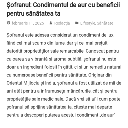
Șofranul: Condimentul de aur cu beneficii
pentru sănătatea ta
februarie 11, 2025
Redacția
Lifestyle
,
Sănătate
Șofranul este adesea considerat un condiment de lux,
fiind cel mai scump din lume, dar și cel mai prețuit
datorită proprietăților sale remarcabile. Cunoscut pentru
culoarea sa vibrantă și aroma subtilă, șofranul nu este
doar un ingredient folosit în gătit, ci și un remediu natural
cu numeroase beneficii pentru sănătate. Originar din
Orientul Mijlociu și India, șofranul a fost utilizat de mii de
ani atât pentru a înfrumuseța mâncărurile, cât și pentru
proprietățile sale medicinale. Dacă vrei să afli cum poate
șofranul să sprijine sănătatea ta, citește mai departe
pentru a descoperi puterea acestui condiment „de aur”.