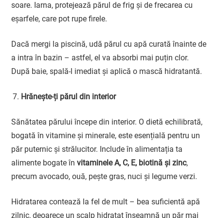
soare. Iarna, protejează părul de frig și de frecarea cu
eșarfele, care pot rupe firele.
Dacă mergi la piscină, udă părul cu apă curată înainte de
a intra în bazin – astfel, el va absorbi mai puțin clor.
După baie, spală-l imediat și aplică o mască hidratantă.
Hrănește-ți părul din interior
Sănătatea părului începe din interior. O dietă echilibrată,
bogată în vitamine și minerale, este esențială pentru un
păr puternic și strălucitor. Include în alimentația ta
alimente bogate în
vitaminele A, C, E, biotină și zinc
,
precum avocado, ouă, pește gras, nuci și legume verzi.
Hidratarea contează la fel de mult – bea suficientă apă
zilnic, deoarece un scalp hidratat înseamnă un păr mai