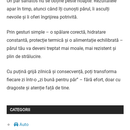
Un păr sănătos nu se obține peste noapte. Rezultatele
apar în timp, atunci când îți cunoști părul, îi asculți
nevoile și îi oferi îngrijirea potrivită.
Prin gesturi simple – o spălare corectă, hidratare
constantă, protecție termică și o alimentație echilibrată –
părul tău va deveni treptat mai moale, mai rezistent și
plin de strălucire.
Cu puțină grijă zilnică și consecvență, poți transforma
fiecare zi într-o „zi bună pentru păr” – fără efort, doar cu
dragoste și atenție față de tine.
CATEGORII
Auto