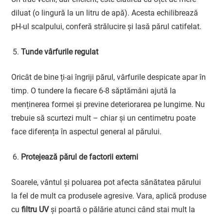
diluat (o lingură la un litru de apă). Acesta echilibrează
pH-ul scalpului, conferă strălucire și lasă părul catifelat.
Tunde vârfurile regulat
Oricât de bine ți-ai îngriji părul, vârfurile despicate apar în
timp. O tundere la fiecare 6-8 săptămâni ajută la
menținerea formei și previne deteriorarea pe lungime. Nu
trebuie să scurtezi mult – chiar și un centimetru poate
face diferența în aspectul general al părului.
Protejează părul de factorii externi
Soarele, vântul și poluarea pot afecta sănătatea părului
la fel de mult ca produsele agresive. Vara, aplică produse
cu
filtru UV
și poartă o pălărie atunci când stai mult la