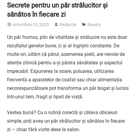
Secrete pentru un păr strălucitor și
sănătos în fiecare zi
octombrie 15, 2025
Redacția
Beauty
Un păr frumos, plin de vitalitate și strălucire nu este doar
rezultatul genelor bune, ci și al îngrijirii constante. De
multe ori, uităm că părul, asemenea pielii, are nevoie de
atenție zilnică pentru a-și păstra sănătatea și aspectul
impecabil. Expunerea la soare, poluarea, utilizarea
frecventă a aparatelor de coafat sau chiar alimentația
necorespunzătoare pot transforma un păr bogat și lucios
într-unul tern, fragil și lipsit de viață.
Vestea bună? Cu o rutină corectă și câteva obiceiuri
simple, poți avea un păr strălucitor și sănătos în fiecare
zi – chiar fără vizite dese la salon.