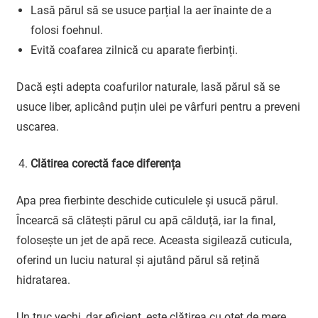
Lasă părul să se usuce parțial la aer înainte de a
folosi foehnul.
Evită coafarea zilnică cu aparate fierbinți.
Dacă ești adepta coafurilor naturale, lasă părul să se
usuce liber, aplicând puțin ulei pe vârfuri pentru a preveni
uscarea.
Clătirea corectă face diferența
Apa prea fierbinte deschide cuticulele și usucă părul.
Încearcă să clătești părul cu apă călduță, iar la final,
folosește un jet de apă rece. Aceasta sigilează cuticula,
oferind un luciu natural și ajutând părul să rețină
hidratarea.
Un truc vechi, dar eficient, este clătirea cu oțet de mere