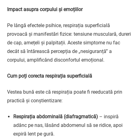
Impact asupra corpului și emoțiilor
Pe lângă efectele psihice, respirația superficială
provoacă și manifestări fizice: tensiune musculară, dureri
de cap, amețeli și palpitații. Aceste simptome nu fac
decât să întărească percepția de „nesiguranță” a
corpului, amplificând disconfortul emoțional.
Cum poți corecta respirația superficială
Vestea bună este că respirația poate fi reeducată prin
practică și conștientizare:
Respirația abdominală (diafragmatică)
– inspiră
adânc pe nas, lăsând abdomenul să se ridice, apoi
expiră lent pe gură.