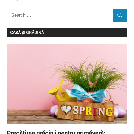
Search
SEARC
for:
CASĂ ȘI GRĂDINĂ
Pregătirea grădinii pentru primăvară: