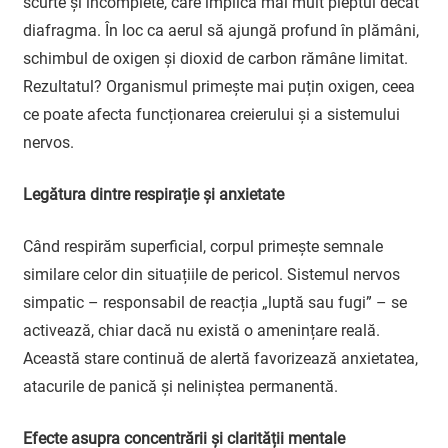
scurte și incomplete, care implică mai mult pieptul decât
diafragma. În loc ca aerul să ajungă profund în plămâni,
schimbul de oxigen și dioxid de carbon rămâne limitat.
Rezultatul? Organismul primește mai puțin oxigen, ceea
ce poate afecta funcționarea creierului și a sistemului
nervos.
Legătura dintre respirație și anxietate
Când respirăm superficial, corpul primește semnale
similare celor din situațiile de pericol. Sistemul nervos
simpatic – responsabil de reacția „luptă sau fugi” – se
activează, chiar dacă nu există o amenințare reală.
Această stare continuă de alertă favorizează anxietatea,
atacurile de panică și neliniștea permanentă.
Efecte asupra concentrării și clarității mentale