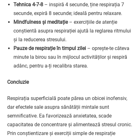
Tehnica 4-7-8
– inspiră 4 secunde, ține respirația 7
secunde, expiră 8 secunde; ideală pentru relaxare.
Mindfulness și meditație
– exercițiile de atenție
conștientă asupra respirației ajută la reglarea ritmului
și la reducerea stresului.
Pauze de respirație în timpul zilei
– oprește-te câteva
minute la birou sau în mijlocul activităților și respiră
adânc, pentru a-ți recalibra starea.
Concluzie
Respirația superficială poate părea un obicei inofensiv,
dar efectele sale asupra sănătății mintale sunt
semnificative. Ea favorizează anxietatea, scade
capacitatea de concentrare și alimentează stresul cronic.
Prin conștientizare și exerciții simple de respirație