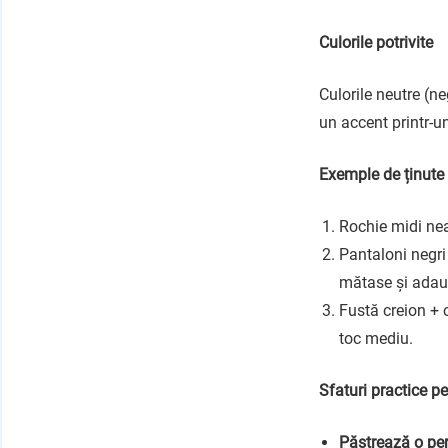
Culorile potrivite
Culorile neutre (n
un accent printr-u
Exemple de ținute 
Rochie midi nea
Pantaloni negri
mătase și adaug
Fustă creion + 
toc mediu.
Sfaturi practice pe
Păstrează o per