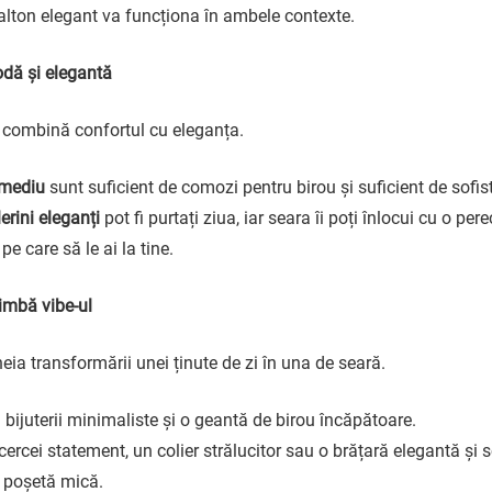
alton elegant va funcționa în ambele contexte.
dă și elegantă
e combină confortul cu eleganța.
 mediu
sunt suficient de comozi pentru birou și suficient de sofist
erini eleganți
pot fi purtați ziua, iar seara îi poți înlocui cu o pe
 pe care să le ai la tine.
imbă vibe-ul
eia transformării unei ținute de zi în una de seară.
 bijuterii minimaliste și o geantă de birou încăpătoare.
ercei statement, un colier strălucitor sau o brățară elegantă și
 poșetă mică.