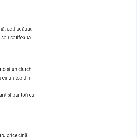
ină, poți adăuga
l sau catifeaua.
to și un clutch.
 cu un top din
nt și pantofi cu
ru orice cină