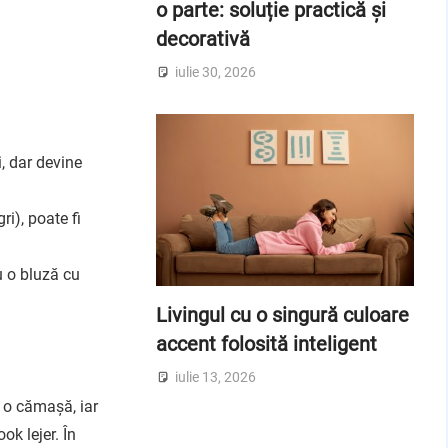
o parte: soluție practică și
decorativă
iulie 30, 2026
i, dar devine
ri), poate fi
u o bluză cu
Livingul cu o singură culoare
accent folosită inteligent
iulie 13, 2026
u o cămașă, iar
ok lejer. În