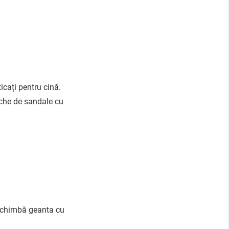
icați pentru cină.
reche de sandale cu
 schimbă geanta cu