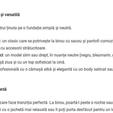
și versatilă
trui ținuta pe o fundație simplă și neutră.
i
: un clasic care se potrivește la birou cu sacou și pantofi comoz
cu accesorii strălucitoare.
ci
: un model slim sau drept, în nuanțe neutre (negru, bleumarin, g
ă ziua și cu un top sofisticat la cină.
rofesională cu o cămașă albă și elegantă cu un body satinat sa
gentă
care face tranziția perfectă. La birou, poartă-l peste o rochie sa
ui cu o jachetă mai relaxată sau îl poți purta desfăcut pentru un lo