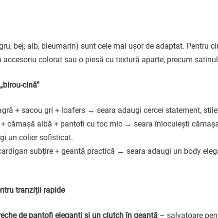
egru, bej, alb, bleumarin) sunt cele mai ușor de adaptat. Pentru c
n accesoriu colorat sau o piesă cu textură aparte, precum satinu
„birou-cină”
gră + sacou gri + loafers → seara adaugi cercei statement, stilet
 + cămașă albă + pantofi cu toc mic → seara înlocuiești cămașa
i un colier sofisticat.
cardigan subțire + geantă practică → seara adaugi un body elega
ntru tranziții rapide
eche de pantofi eleganți și un clutch în geantă
– salvatoare pent