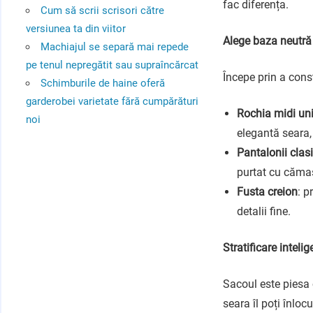
fac diferența.
Cum să scrii scrisori către
versiunea ta din viitor
Alege baza neutră 
Machiajul se separă mai repede
pe tenul nepregătit sau supraîncărcat
Începe prin a cons
Schimburile de haine oferă
garderobei varietate fără cumpărături
Rochia midi un
noi
elegantă seara, 
Pantalonii clasi
purtat cu cămaș
Fusta creion
: p
detalii fine.
Stratificare inteli
Sacoul este piesa 
seara îl poți înloc