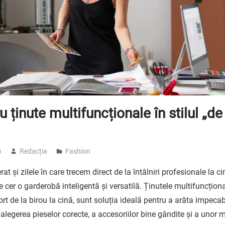
 ținute multifuncționale în stilul „de 
6
Redacția
Fashion
 și zilele în care trecem direct de la întâlniri profesionale la c
 cer o garderobă inteligentă și versatilă. Ținutele multifuncționa
t de la birou la cină, sunt soluția ideală pentru a arăta impecabi
alegerea pieselor corecte, a accesoriilor bine gândite și a unor m