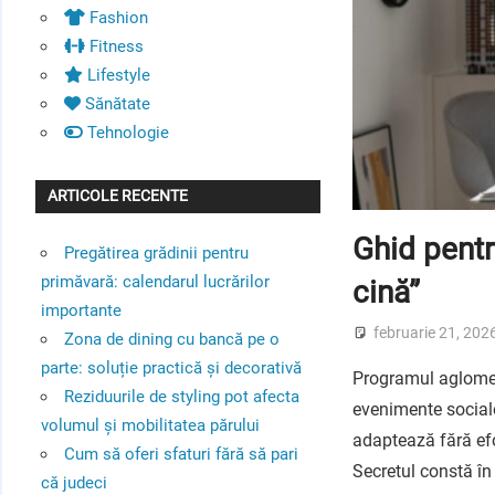
Fashion
Fitness
Lifestyle
Sănătate
Tehnologie
ARTICOLE RECENTE
Ghid pentru
Pregătirea grădinii pentru
primăvară: calendarul lucrărilor
cină”
importante
februarie 21, 202
Zona de dining cu bancă pe o
parte: soluție practică și decorativă
Programul aglomerat
Reziduurile de styling pot afecta
evenimente sociale
volumul și mobilitatea părului
adaptează fără efor
Cum să oferi sfaturi fără să pari
Secretul constă în 
că judeci