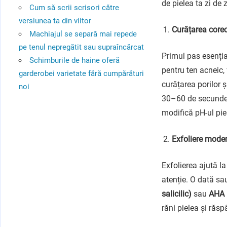
de pielea ta zi de 
Cum să scrii scrisori către
versiunea ta din viitor
Curățarea corec
Machiajul se separă mai repede
pe tenul nepregătit sau supraîncărcat
Primul pas esenția
Schimburile de haine oferă
pentru ten acneic,
garderobei varietate fără cumpărături
curățarea porilor 
noi
30–60 de secunde, 
modifică pH-ul pie
Exfoliere moder
Exfolierea ajută la
atenție. O dată sa
salicilic)
sau
AHA 
răni pielea și răsp