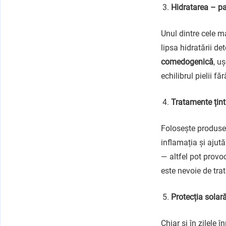
Hidratarea – pa
Unul dintre cele ma
lipsa hidratării d
comedogenică
, u
echilibrul pielii fă
Tratamente țint
Folosește produs
inflamația și ajută
— altfel pot provo
este nevoie de tr
Protecția solară
Chiar și în zilele î