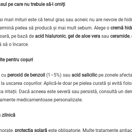
sul pe care nu trebuie să-l omiți
i mari mituri este că tenul gras sau acneic nu are nevoie de hidra
etermină pielea să producă și mai mult sebum. Alege o
cremă hid
șoară, pe bază de
acid hialuronic
,
gel de aloe vera
sau
ceramide
,
ră să o încarce.
ite pentru coșuri
e cu
peroxid de benzoil
(1–5%) sau
acid salicilic
pe zonele afecta
 la uscarea coșurilor. Aplică-le doar pe pielea curată și evită folo
ca iritații. Dacă acneea este severă sau persistă, consultă un de
atamente medicamentoase personalizate.
 zilnică
nnorate,
protecția solară
este obligatorie. Multe tratamente antiac