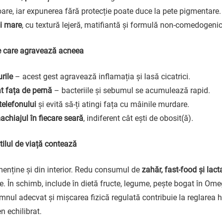
oare, iar expunerea fără protecție poate duce la pete pigmentare
i mare
, cu textură lejeră, matifiantă și formulă non-comedogeni
le care agravează acneea
rile
– acest gest agravează inflamația și lasă cicatrici.
t fața de pernă
– bacteriile și sebumul se acumulează rapid.
telefonului
și evită să-ți atingi fața cu mâinile murdare.
chiajul în fiecare seară
, indiferent cât ești de obosit(ă).
tilul de viață contează
menține și din interior. Redu consumul de
zahăr, fast-food și lact
le. În schimb, include în dietă fructe, legume, pește bogat în Ome
mnul adecvat și mișcarea fizică regulată contribuie la reglarea h
n echilibrat.