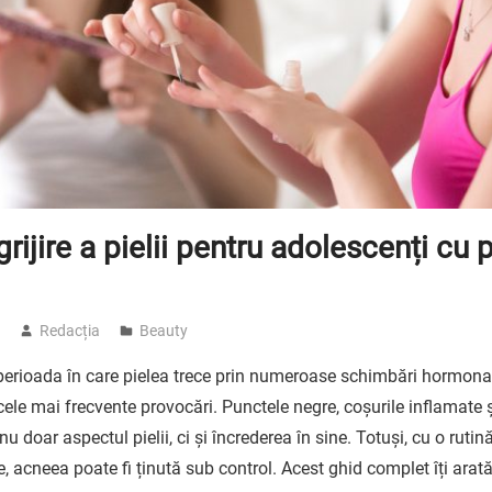
grijire a pielii pentru adolescenți cu
5
Redacția
Beauty
perioada în care pielea trece prin numeroase schimbări hormonal
cele mai frecvente provocări. Punctele negre, coșurile inflamate 
 doar aspectul pielii, ci și încrederea în sine. Totuși, cu o rutin
e, acneea poate fi ținută sub control. Acest ghid complet îți arat