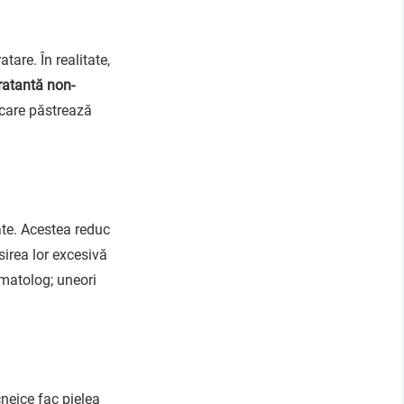
tare. În realitate,
ratantă non-
 care păstrează
te. Acestea reduc
sirea lor excesivă
rmatolog; uneori
neice fac pielea