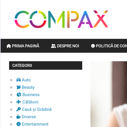
Skip
to
C
content
Simplificăm
viața
PRIMA PAGINĂ
DESPRE NOI
POLITICĂ DE CO
pentru
succesul
tău
CATEGORII
Auto
Beauty
Business
Călătorii
Casă și Grădină
Diverse
Entertainment