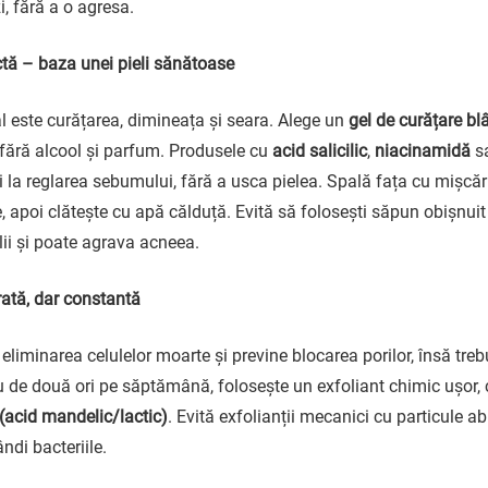
zi, fără a o agresa.
tă – baza unei pieli sănătoase
l este curățarea, dimineața și seara. Alege un
gel de curățare bl
 fără alcool și parfum. Produsele cu
acid salicilic
,
niacinamidă
s
și la reglarea sebumului, fără a usca pielea. Spală fața cu mișcăr
apoi clătește cu apă călduță. Evită să folosești săpun obișnui
lii și poate agrava acneea.
ată, dar constantă
 eliminarea celulelor moarte și previne blocarea porilor, însă tre
u de două ori pe săptămână, folosește un exfoliant chimic ușor,
(acid mandelic/lactic)
. Evită exfolianții mecanici cu particule ab
ândi bacteriile.