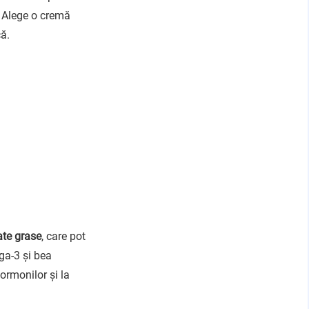
. Alege o cremă
că.
ate grase
, care pot
ga-3 și bea
ormonilor și la