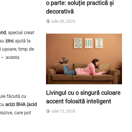
o parte: soluție practică și
decorativă
iulie 30, 2026
ând
, special creat
au
zinc
ajută la
i ușoare, timp de
t — acesta
Livingul cu o singură culoare
buie făcută cu
accent folosită inteligent
 cu
acizi BHA (acid
iulie 13, 2026
razive, care pot