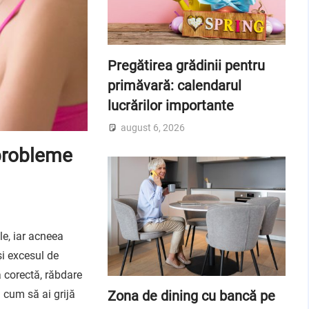
Pregătirea grădinii pentru
primăvară: calendarul
lucrărilor importante
august 6, 2026
 probleme
e, iar acneea
și excesul de
ă corectă, răbdare
Zona de dining cu bancă pe
ă cum să ai grijă