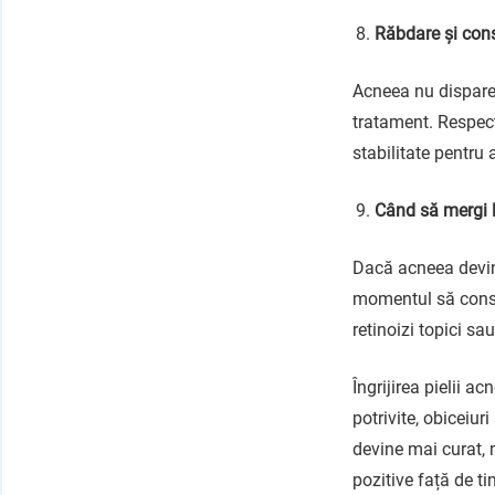
Răbdare și con
Acneea nu dispare 
tratament. Respect
stabilitate pentru 
Când să mergi 
Dacă acneea devine
momentul să consu
retinoizi topici sa
Îngrijirea pielii 
potrivite, obiceiur
devine mai curat, 
pozitive față de tin