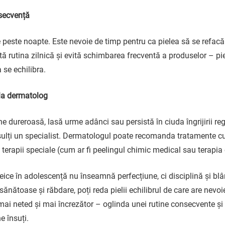
secvență
peste noapte. Este nevoie de timp pentru ca pielea să se refacă
ă rutina zilnică și evită schimbarea frecventă a produselor – pi
a se echilibra.
la dermatolog
 dureroasă, lasă urme adânci sau persistă în ciuda îngrijirii reg
lți un specialist. Dermatologul poate recomanda tratamente cu 
u terapii speciale (cum ar fi peelingul chimic medical sau terapia
acneice în adolescență nu înseamnă perfecțiune, ci disciplină și b
i sănătoase și răbdare, poți reda pielii echilibrul de care are nevoie
mai neted și mai încrezător – oglinda unei rutine consecvente și 
e însuți.