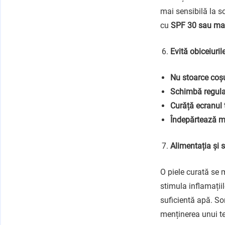
mai sensibilă la s
cu
SPF 30 sau ma
Evită obiceiuri
Nu stoarce coșu
Schimbă regula
Curăță ecranul 
Îndepărtează ma
Alimentația și s
O piele curată se 
stimula inflamații
suficientă apă. So
menținerea unui te