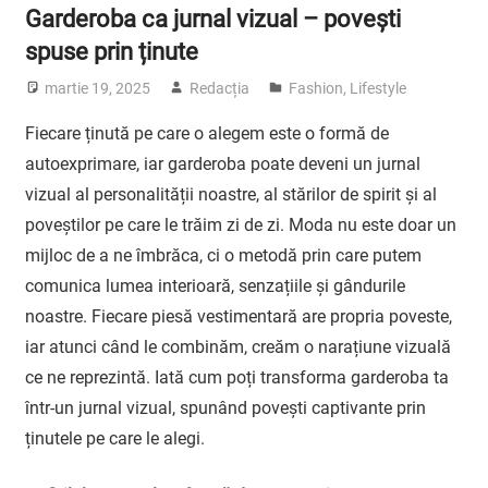
Garderoba ca jurnal vizual – povești
spuse prin ținute
martie 19, 2025
Redacția
Fashion
,
Lifestyle
Fiecare ținută pe care o alegem este o formă de
autoexprimare, iar garderoba poate deveni un jurnal
vizual al personalității noastre, al stărilor de spirit și al
poveștilor pe care le trăim zi de zi. Moda nu este doar un
mijloc de a ne îmbrăca, ci o metodă prin care putem
comunica lumea interioară, senzațiile și gândurile
noastre. Fiecare piesă vestimentară are propria poveste,
iar atunci când le combinăm, creăm o narațiune vizuală
ce ne reprezintă. Iată cum poți transforma garderoba ta
într-un jurnal vizual, spunând povești captivante prin
ținutele pe care le alegi.