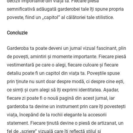
decizii importante din viața ta. Fiecare piesă
semnificativă adăugată garderobei tale îți spune propria
poveste, fiind un „capitol” al călătoriei tale stilistice.
Concluzie
Garderoba ta poate deveni un jurnal vizual fascinant, plin
de povești, amintiri și momente importante. Fiecare piesă
vestimentară pe care o alegi, fiecare culoare și fiecare
detaliu poate fi un capitol din viața ta. Poveștile spuse
prin ținute nu sunt doar despre modă, ci despre cine ești,
ce simți și cum alegi să îți exprimi identitatea. Așadar,
fiecare zi poate fi o nouă pagină din acest jurnal, iar
garderoba ta devine un instrument prin care îți povestești
viața, începând de la rochii elegante la accesorii
statement. Fiecare ținută devine o piesă de artizanat, un
fel de „scriere” vizuală care îți reflectă stilul și