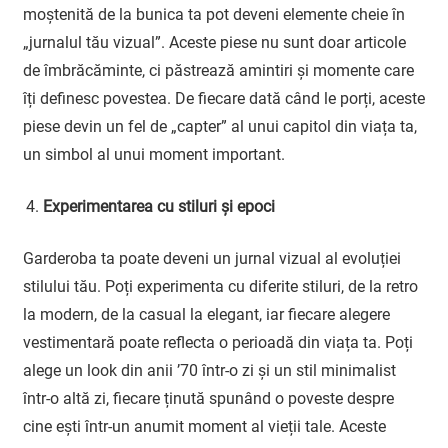
moștenită de la bunica ta pot deveni elemente cheie în
„jurnalul tău vizual”. Aceste piese nu sunt doar articole
de îmbrăcăminte, ci păstrează amintiri și momente care
îți definesc povestea. De fiecare dată când le porți, aceste
piese devin un fel de „capter” al unui capitol din viața ta,
un simbol al unui moment important.
Experimentarea cu stiluri și epoci
Garderoba ta poate deveni un jurnal vizual al evoluției
stilului tău. Poți experimenta cu diferite stiluri, de la retro
la modern, de la casual la elegant, iar fiecare alegere
vestimentară poate reflecta o perioadă din viața ta. Poți
alege un look din anii ’70 într-o zi și un stil minimalist
într-o altă zi, fiecare ținută spunând o poveste despre
cine ești într-un anumit moment al vieții tale. Aceste