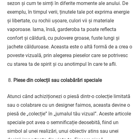
sezon și cum te simți în diferite momente ale anului. De
exemplu, în timpul verii, ținutele tale pot exprima energie
și libertate, cu rochii ușoare, culori vii și materiale
vaporoase. Iarna, însă, garderoba ta poate reflecta
confort și căldură, cu pulovere groase, fuste lungi și
jachete călduroase. Aceasta este o altă formă de a crea o
poveste vizuală, prin alegerea pieselor care se potrivesc
cu starea ta de spirit și cu anotimpul în care te afli.
Piese din colecții sau colabărări speciale
Atunci când achiziționezi o piesă dintr-o colecție limitată
sau o colabrare cu un designer faimos, aceasta devine o
piesă de „colecție” în „jurnalul tău vizual”. Aceste articole
speciale pot avea o semnificație deosebită, fiind un
simbol al unei realizări, unui obiectiv atins sau unei