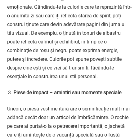
emoționale. Gândindu-te la culorile care te reprezintă într-
o anumită zi sau care îți reflectă starea de spirit, poți
construi ținute care devin adevărate pagini din jurnalul
tău vizual. De exemplu, o ținută în tonuri de albastru
poate reflecta calmul și echilibrul, în timp ce o
combinație de roșu și negru poate exprima energie,
putere și încredere. Culorile pot spune povești subtile
despre cine ești și ce vrei să transmiti, făcându-le
esențiale în construirea unui stil personal.
Piese de impact – amintiri sau momente speciale
Uneori, o piesă vestimentară are o semnificație mult mai
adâncă decât doar un articol de îmbrăcăminte. O rochie
pe care ai purtat-o la o petrecere importantă, o jachetă
care îți amintește de o vacanță specială sau o fustă