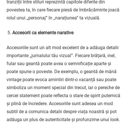
tranziții între stiluri reprezintă capitole diferite din
povestea ta, în care fiecare piesă de îmbrăcăminte joacă
rolul unui „personaj” în „narațiunea” ta vizuală.
Accesorii ca elemente narative
Accesoriile sunt un alt mod excelent de a adăuga detalii
importante „jurnalului tău vizual”. Fiecare brățară, inel,
fular sau geantă poate avea o semnificație aparte și
poate spune o poveste. De exemplu, o geantă de mână
vintage poate evoca amintiri dintr-o vacanță sau poate
simboliza un moment special din trecut, iar o pereche de
cercei statement poate reflecta o stare de spirit puternică
și plină de încredere. Accesoriile sunt adesea un mod
subtil de a comunica detalii despre viața noastră și pot
adăuga un plus de autenticitate și profunzime unui look.