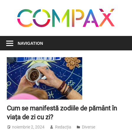
Skip
to
C
content
Simplificăm
viața
NAVIGATION
pentru
succesul
tău
Cum se manifestă zodiile de pământ în
viața de zi cu zi?
noiembrie 2, 2024
Redacția
Diverse