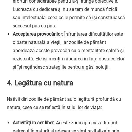
eforturi considerabile pentru a-și atinge obiectivele.
Lucrează cu dedicare și nu se tem de muncă fizică
sau intelectuală, ceea ce le permite să își construiască
succesul pas cu pas.
Acceptarea provocărilor
: Înfruntarea dificultăților este
o parte naturală a vieții, iar zodiile de pământ
abordează aceste provocări cu o mentalitate calmă și
rezistentă. Ele își mențin răbdarea în fața obstacolelor
și își regândesc strategiile pentru a găsi soluții.
4. Legătura cu natura
Nativii din zodiile de pământ au o legătură profundă cu
natura, ceea ce se reflectă în stilul lor de viață:
Activități în aer liber
: Aceste zodii apreciază timpul
petrecut în natură și adesea se simt revitalizate prin