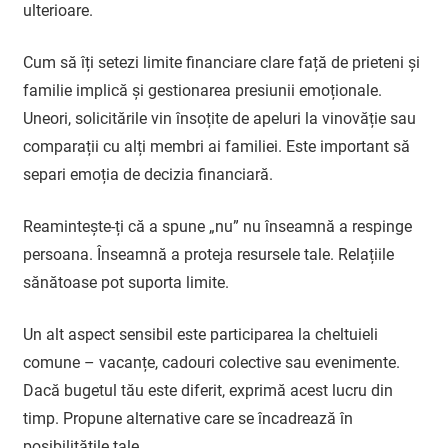
ulterioare.
Cum să îți setezi limite financiare clare față de prieteni și
familie implică și gestionarea presiunii emoționale.
Uneori, solicitările vin însoțite de apeluri la vinovăție sau
comparații cu alți membri ai familiei. Este important să
separi emoția de decizia financiară.
Reamintește-ți că a spune „nu” nu înseamnă a respinge
persoana. Înseamnă a proteja resursele tale. Relațiile
sănătoase pot suporta limite.
Un alt aspect sensibil este participarea la cheltuieli
comune – vacanțe, cadouri colective sau evenimente.
Dacă bugetul tău este diferit, exprimă acest lucru din
timp. Propune alternative care se încadrează în
posibilitățile tale.