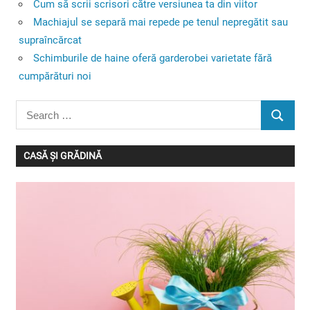
Cum să scrii scrisori către versiunea ta din viitor
Machiajul se separă mai repede pe tenul nepregătit sau
supraîncărcat
Schimburile de haine oferă garderobei varietate fără
cumpărături noi
Search
SEARC
for:
CASĂ ȘI GRĂDINĂ