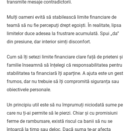
transmite mesaje contradictorii.
Mulți oameni evită să stabilească limite financiare de
teamă să nu fie percepuți drept egoiști. În realitate, lipsa
limitelor duce adesea la frustrare acumulată. Spui „da”
din presiune, dar interior simți disconfort.
Cum să îți setezi limite financiare clare față de prieteni și
familie înseamnă să înțelegi că responsabilitatea pentru
stabilitatea ta financiară îți aparține. A ajuta este un gest
frumos, dar nu trebuie să îți compromită siguranța sau
obiectivele personale.
Un principiu util este să nu împrumuți niciodată sume pe
care nu ți-ai permite să le pierzi. Chiar și cu promisiuni
ferme de rambursare, există riscul ca banii să nu se
întoarcă la timp sau deloc. Dacă suma te-ar afecta