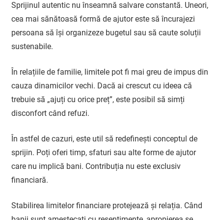
Sprijinul autentic nu înseamnă salvare constantă. Uneori,
cea mai sănătoasă formă de ajutor este să încurajezi
persoana să își organizeze bugetul sau să caute soluții
sustenabile.
În relațiile de familie, limitele pot fi mai greu de impus din
cauza dinamicilor vechi. Dacă ai crescut cu ideea că
trebuie să „ajuți cu orice preț”, este posibil să simți
disconfort când refuzi.
În astfel de cazuri, este util să redefinești conceptul de
sprijin. Poți oferi timp, sfaturi sau alte forme de ajutor
care nu implică bani. Contribuția nu este exclusiv
financiară.
Stabilirea limitelor financiare protejează și relația. Când
banii sunt amestecați cu resentimente, apropierea se