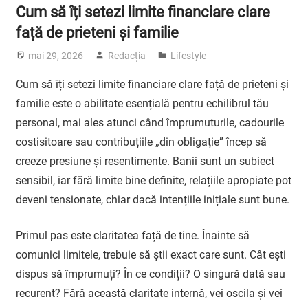
Cum să îți setezi limite financiare clare
față de prieteni și familie
mai 29, 2026
Redacția
Lifestyle
Cum să îți setezi limite financiare clare față de prieteni și
familie este o abilitate esențială pentru echilibrul tău
personal, mai ales atunci când împrumuturile, cadourile
costisitoare sau contribuțiile „din obligație” încep să
creeze presiune și resentimente. Banii sunt un subiect
sensibil, iar fără limite bine definite, relațiile apropiate pot
deveni tensionate, chiar dacă intențiile inițiale sunt bune.
Primul pas este claritatea față de tine. Înainte să
comunici limitele, trebuie să știi exact care sunt. Cât ești
dispus să împrumuți? În ce condiții? O singură dată sau
recurent? Fără această claritate internă, vei oscila și vei