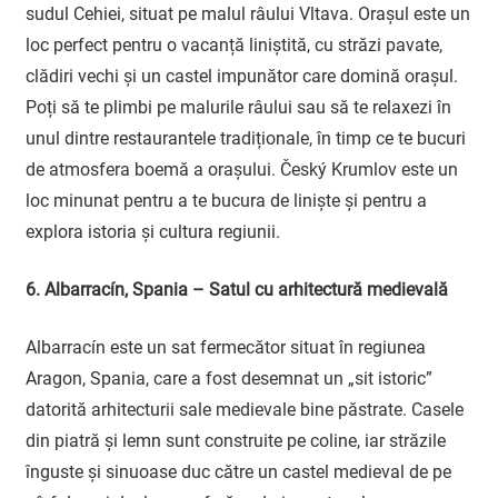
sudul Cehiei, situat pe malul râului Vltava. Orașul este un
loc perfect pentru o vacanță liniștită, cu străzi pavate,
clădiri vechi și un castel impunător care domină orașul.
Poți să te plimbi pe malurile râului sau să te relaxezi în
unul dintre restaurantele tradiționale, în timp ce te bucuri
de atmosfera boemă a orașului. Český Krumlov este un
loc minunat pentru a te bucura de liniște și pentru a
explora istoria și cultura regiunii.
6. Albarracín, Spania – Satul cu arhitectură medievală
Albarracín este un sat fermecător situat în regiunea
Aragon, Spania, care a fost desemnat un „sit istoric”
datorită arhitecturii sale medievale bine păstrate. Casele
din piatră și lemn sunt construite pe coline, iar străzile
înguste și sinuoase duc către un castel medieval de pe