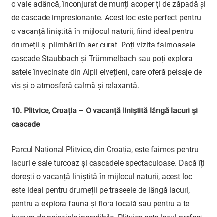
o vale adâncă, înconjurat de munți acoperiți de zăpadă și
de cascade impresionante. Acest loc este perfect pentru
o vacanță liniștită în mijlocul naturii, fiind ideal pentru
drumeții și plimbări în aer curat. Poți vizita faimoasele
cascade Staubbach și Trümmelbach sau poți explora
satele învecinate din Alpii elvețieni, care oferă peisaje de
vis și o atmosferă calmă și relaxantă.
10. Plitvice, Croația – O vacanță liniștită lângă lacuri și
cascade
Parcul Național Plitvice, din Croația, este faimos pentru
lacurile sale turcoaz și cascadele spectaculoase. Dacă îți
dorești o vacanță liniștită în mijlocul naturii, acest loc
este ideal pentru drumeții pe traseele de lângă lacuri,
pentru a explora fauna și flora locală sau pentru a te