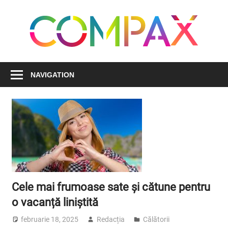
Skip
to
C
content
Simplificăm
viața
NAVIGATION
pentru
succesul
tău
Cele mai frumoase sate și cătune pentru
o vacanță liniștită
februarie 18, 2025
Redacția
Călătorii