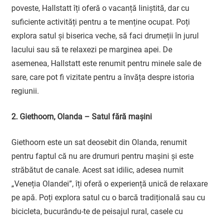
poveste, Hallstatt îți oferă o vacanță liniștită, dar cu
suficiente activități pentru a te menține ocupat. Poți
explora satul și biserica veche, să faci drumeții în jurul
lacului sau să te relaxezi pe marginea apei. De
asemenea, Hallstatt este renumit pentru minele sale de
sare, care pot fi vizitate pentru a învăța despre istoria
regiunii.
2. Giethoorn, Olanda – Satul fără mașini
Giethoorn este un sat deosebit din Olanda, renumit
pentru faptul că nu are drumuri pentru mașini și este
străbătut de canale. Acest sat idilic, adesea numit
„Veneția Olandei”, îți oferă o experiență unică de relaxare
pe apă. Poți explora satul cu o barcă tradițională sau cu
bicicleta, bucurându-te de peisajul rural, casele cu