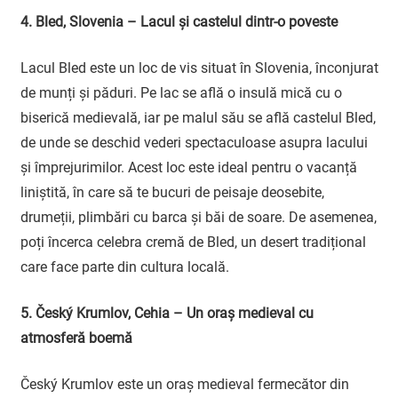
4. Bled, Slovenia – Lacul și castelul dintr-o poveste
Lacul Bled este un loc de vis situat în Slovenia, înconjurat
de munți și păduri. Pe lac se află o insulă mică cu o
biserică medievală, iar pe malul său se află castelul Bled,
de unde se deschid vederi spectaculoase asupra lacului
și împrejurimilor. Acest loc este ideal pentru o vacanță
liniștită, în care să te bucuri de peisaje deosebite,
drumeții, plimbări cu barca și băi de soare. De asemenea,
poți încerca celebra cremă de Bled, un desert tradițional
care face parte din cultura locală.
5. Český Krumlov, Cehia – Un oraș medieval cu
atmosferă boemă
Český Krumlov este un oraș medieval fermecător din