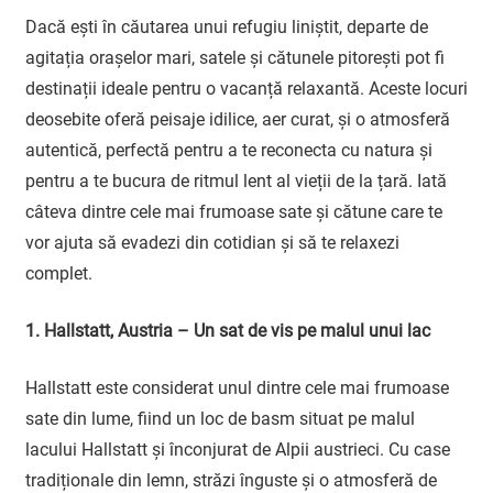
Dacă ești în căutarea unui refugiu liniștit, departe de
agitația orașelor mari, satele și cătunele pitorești pot fi
destinații ideale pentru o vacanță relaxantă. Aceste locuri
deosebite oferă peisaje idilice, aer curat, și o atmosferă
autentică, perfectă pentru a te reconecta cu natura și
pentru a te bucura de ritmul lent al vieții de la țară. Iată
câteva dintre cele mai frumoase sate și cătune care te
vor ajuta să evadezi din cotidian și să te relaxezi
complet.
1. Hallstatt, Austria – Un sat de vis pe malul unui lac
Hallstatt este considerat unul dintre cele mai frumoase
sate din lume, fiind un loc de basm situat pe malul
lacului Hallstatt și înconjurat de Alpii austrieci. Cu case
tradiționale din lemn, străzi înguste și o atmosferă de